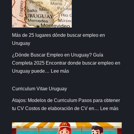
Más de 25 lugares dónde buscar empleo en
Uruguay
¿Dónde Buscar Empleo en Uruguay? Guía
Completa 2025 Encontrar donde buscar empleo en
:
Uruguay puede…
Lee más
Más
de
Curriculum Vitae Uruguay
25
Atajos: Modelos de Curriculum Pasos para obtener
lugares
:
tu CV Costos de elaboración de CV en…
Lee más
dónde
Curric
buscar
Vitae
empleo
Urugua