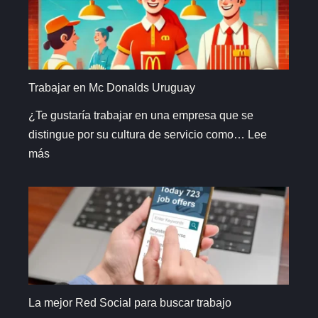
en
Uruguay
Trabajar en Mc Donalds Uruguay
¿Te gustaría trabajar en una empresa que se
distingue por su cultura de servicio como…
Lee
:
más
Trabajar
en
Mc
Donalds
Uruguay
La mejor Red Social para buscar trabajo