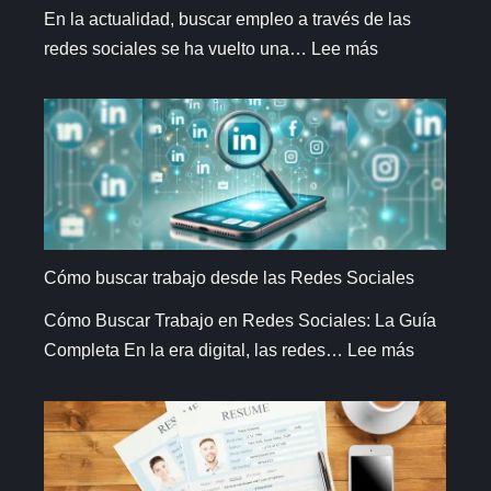
En la actualidad, buscar empleo a través de las
:
redes sociales se ha vuelto una…
Lee más
La
mejor
Red
Social
para
buscar
trabajo
Cómo buscar trabajo desde las Redes Sociales
Cómo Buscar Trabajo en Redes Sociales: La Guía
:
Completa En la era digital, las redes…
Lee más
Cómo
buscar
trabajo
desde