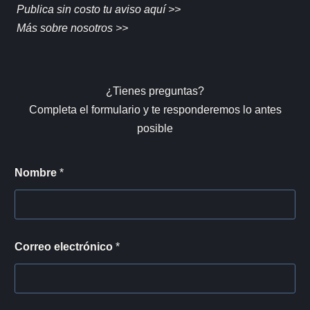
Publica sin costo tu aviso aquí >>
Más sobre nosotros >>
¿Tienes preguntas?
Completa el formulario y te responderemos lo antes
posible
o
Nombre
*
m
e
n
s
a
j
Correo electrónico
*
e
o