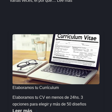
varias veces, el por qué…
Lee más
Por
estas
razones
nunca
te
llaman
para
las
entrevistas
de
trabajo
Elaboramos tu Currículum
Elaboramos tu CV en menos de 24hs. 3
opciones para elegir y más de 50 diseños
Leer más