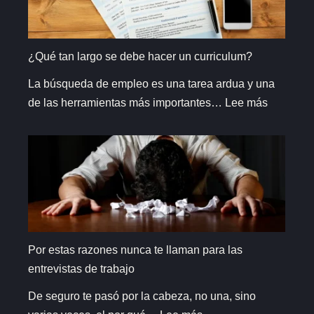
las
Redes
Sociales
¿Qué tan largo se debe hacer un curriculum?
La búsqueda de empleo es una tarea ardua y una
:
de las herramientas más importantes…
Lee más
¿Qué
tan
largo
se
debe
hacer
un
Por estas razones nunca te llaman para las
curricul
entrevistas de trabajo
De seguro te pasó por la cabeza, no una, sino
: