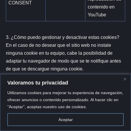
CONSENT
contenido en
YouTube
3. ¿Cómo puedo gestionar y desactivar estas cookies?
En el caso de no desear que el sitio web no instale
ninguna cookie en tu equipo, cabe la posibilidad de
adaptar tu navegador de modo que se te notifique antes
de que se descargue ninguna cookie.
Valoramos tu privacidad
Así las cosas, se puede igualmente modificar la
configuración del navegador de forma que rechace todas
Utilizamos cookies para mejorar tu experiencia de navegación,
ofrecer anuncios o contenido personalizado. Al hacer clic en
las cookies o únicamente las cookies de terceros.
"Aceptar", aceptas nuestro uso de cookies.
También puedes eliminar cualquiera de las cookies que
ya se encuentren en tu equipo. Ten en cuenta que
Aceptar
tendrás que adaptar por separado la configuración de